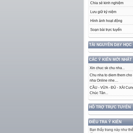
Chia sẻ kinh nghiệm
Lưu giữ kỷ niệm
Hình ảnh hoạt động
Soạn bài trực tuyến
TÀI NGUYÊN DẠY HỌC
CÁC Ý KIẾN MỚI NHẤT
Xin chuc sk chu nha...
Chu nha to diem them cho
nha Online nhe....
CẦU - VỪA - ĐỦ - XÀI Cun
Chúc Tân...
HỖ TRỢ TRỰC TUYẾN
ĐIỀU TRA Ý KIẾN
Bạn thấy trang này như th