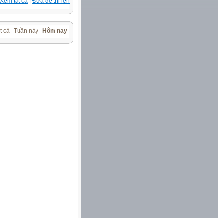
Xem tất cả
|
Đưa đề thi lên
t cả
Tuần này
Hôm nay