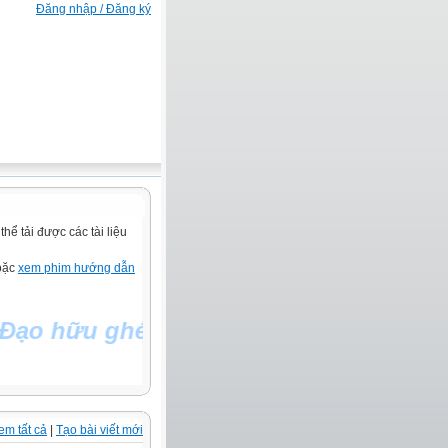
Đăng nhập / Đăng ký
ể tải được các tài liệu
hoặc
xem phim hướng dẫn
ạo hữu ghé thăm Website Của Thích nữ
em tất cả
|
Tạo bài viết mới