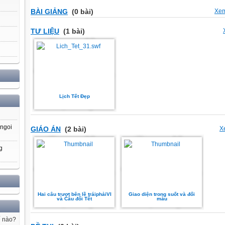
BÀI GIẢNG
(0 bài)
Xem
TƯ LIỆU
(1 bài)
Lịch Tết Đẹp
 ngoi
GIÁO ÁN
(2 bài)
X
g
Hai câu trượt bên lề tráiphảiVI
Giao diện trong suốt và đổi
và Câu đối Tết
màu
ế nào?