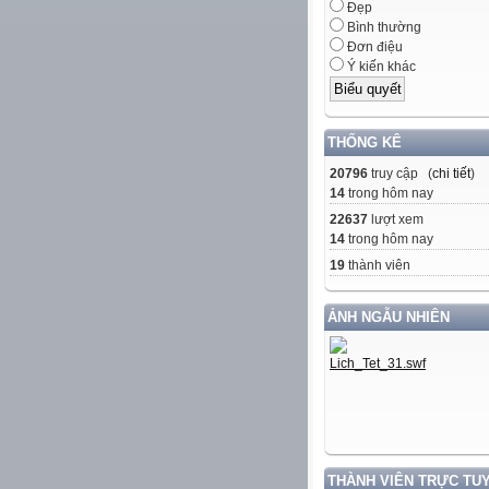
Đẹp
Bình thường
Đơn điệu
Ý kiến khác
THỐNG KÊ
20796
truy cập (
chi tiết
)
14
trong hôm nay
22637
lượt xem
14
trong hôm nay
19
thành viên
ẢNH NGẪU NHIÊN
THÀNH VIÊN TRỰC TU