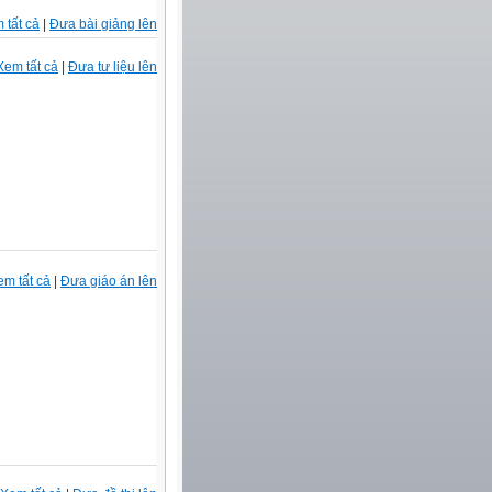
 tất cả
|
Đưa bài giảng lên
Xem tất cả
|
Đưa tư liệu lên
em tất cả
|
Đưa giáo án lên