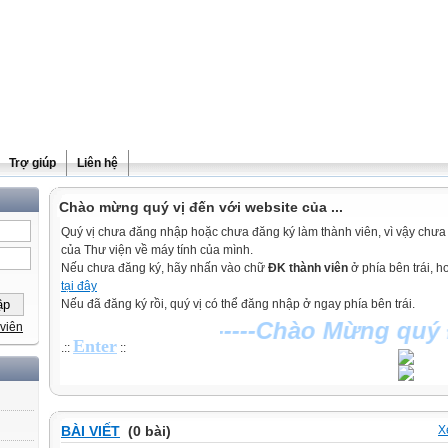
Trợ giúp
Liên hệ
Chào mừng quý vị đến với website của ...
Quý vị chưa đăng nhập hoặc chưa đăng ký làm thành viên, vì vậy chưa th
của Thư viện về máy tính của mình.
Nếu chưa đăng ký, hãy nhấn vào chữ
ĐK thành viên
ở phía bên trái, 
tại đây
Nếu đã đăng ký rồi, quý vị có thể đăng nhập ở ngay phía bên trái.
-----Chào Mừng quý Đ
viên
Enter
.::
::
BÀI VIẾT
(0 bài)
X