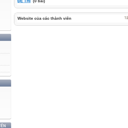
ĐỀ THI
(0 bài)
Website của các thành viên
Tấ
YẾN